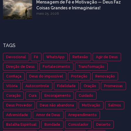
Mensagem de Fé e Motivação — Deus Faz
Coisas Grandes e Inimaginárias!
maio 25, 2026
TAGS
Devocional
Fé
WhatsApp
Reflexão
Agir de Deus
Direção de Deus
Fortalecimento
Transformação
Confiaça
Deus do impossível
Proteção
Renovação
Vitória
Autocontrole
Fidelidade
Oração
Promessas
Coração
Cura
Encorajamento
Cuidado
Deus Provedor
Deus não abandona
Motivação
Salmos
Adversidade
Amor de Deus
Arrependimento
Batalha Espiritual
Bondade
Consolador
Deserto