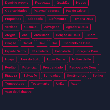
Dominio próprio
Fraquezas
Gratidão
Medos
Oportunidades
Palavra Poderosa
Paz de Cristo
Propósitos
Sabedoria
Sofrimento
Temor a Deus
Verdade
1 Samuel
Advogado
Agradar a Deus
Alegria
Ana
Ansiedade
Bênção de Deus
Choro
Criação
Daniel
Davi
Dor
Escolhido de Deus
Espírito Santo
Eternidade
Felicidade
Graça de Deus
Inveja
José do Egito
Lutas Diárias
Mulher de Fé
Perdão
Potencial
Prosperidade
Resposta de Deus
Riqueza
Salvação
Semeadura
Sentimentos
Sonhos
Tempestade
Testemunho
União
Valor
Vaso de Alabastro