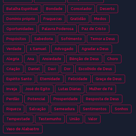
Batalha Espiritual
Bondade
Consolador
Deserto
Dominio próprio
Fraquezas
Gratidão
Medos
Oportunidades
Palavra Poderosa
Paz de Cristo
Propósitos
Sabedoria
Sofrimento
Temor a Deus
Verdade
1 Samuel
Advogado
Agradar a Deus
Alegria
Ana
Ansiedade
Bênção de Deus
Choro
Criação
Daniel
Davi
Dor
Escolhido de Deus
Espírito Santo
Eternidade
Felicidade
Graça de Deus
Inveja
José do Egito
Lutas Diárias
Mulher de Fé
Perdão
Potencial
Prosperidade
Resposta de Deus
Riqueza
Salvação
Semeadura
Sentimentos
Sonhos
Tempestade
Testemunho
União
Valor
Vaso de Alabastro