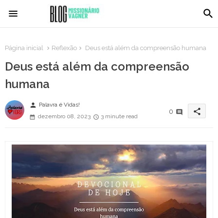
Página inicial
Reflexão
Deus está além da compreensão humana
Deus está além da compreensão
humana
person
Palavra é Vidas!
share
0
dezembro 08, 2023
3 minute read