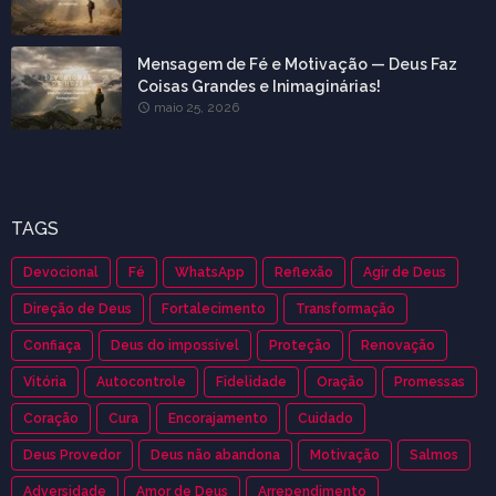
Mensagem de Fé e Motivação — Deus Faz
Coisas Grandes e Inimaginárias!
maio 25, 2026
TAGS
Devocional
Fé
WhatsApp
Reflexão
Agir de Deus
Direção de Deus
Fortalecimento
Transformação
Confiaça
Deus do impossível
Proteção
Renovação
Vitória
Autocontrole
Fidelidade
Oração
Promessas
Coração
Cura
Encorajamento
Cuidado
Deus Provedor
Deus não abandona
Motivação
Salmos
Adversidade
Amor de Deus
Arrependimento