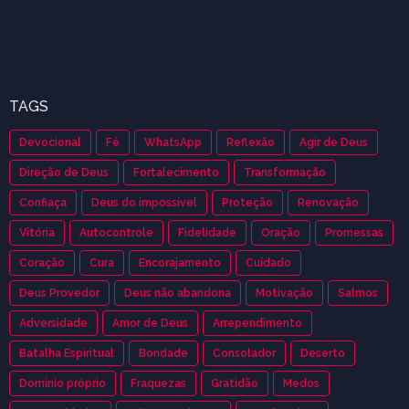
TAGS
Devocional
Fé
WhatsApp
Reflexão
Agir de Deus
Direção de Deus
Fortalecimento
Transformação
Confiaça
Deus do impossível
Proteção
Renovação
Vitória
Autocontrole
Fidelidade
Oração
Promessas
Coração
Cura
Encorajamento
Cuidado
Deus Provedor
Deus não abandona
Motivação
Salmos
Adversidade
Amor de Deus
Arrependimento
Batalha Espiritual
Bondade
Consolador
Deserto
Dominio próprio
Fraquezas
Gratidão
Medos