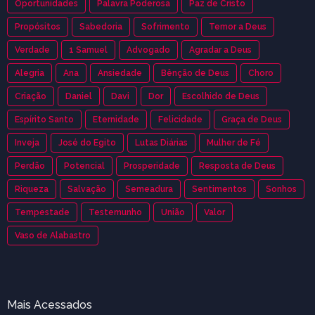
Oportunidades
Palavra Poderosa
Paz de Cristo
Propósitos
Sabedoria
Sofrimento
Temor a Deus
Verdade
1 Samuel
Advogado
Agradar a Deus
Alegria
Ana
Ansiedade
Bênção de Deus
Choro
Criação
Daniel
Davi
Dor
Escolhido de Deus
Espírito Santo
Eternidade
Felicidade
Graça de Deus
Inveja
José do Egito
Lutas Diárias
Mulher de Fé
Perdão
Potencial
Prosperidade
Resposta de Deus
Riqueza
Salvação
Semeadura
Sentimentos
Sonhos
Tempestade
Testemunho
União
Valor
Vaso de Alabastro
Mais Acessados