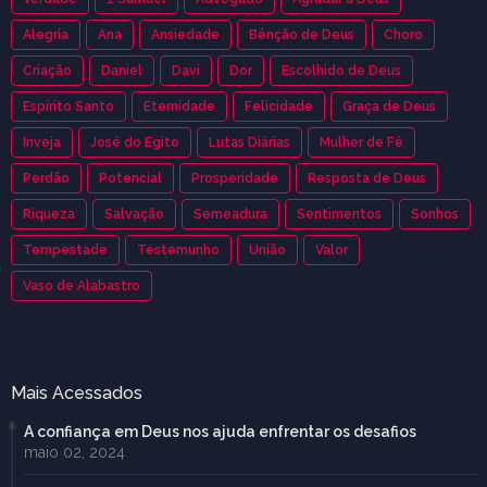
Alegria
Ana
Ansiedade
Bênção de Deus
Choro
Criação
Daniel
Davi
Dor
Escolhido de Deus
Espírito Santo
Eternidade
Felicidade
Graça de Deus
Inveja
José do Egito
Lutas Diárias
Mulher de Fé
Perdão
Potencial
Prosperidade
Resposta de Deus
Riqueza
Salvação
Semeadura
Sentimentos
Sonhos
Tempestade
Testemunho
União
Valor
Vaso de Alabastro
Mais Acessados
A confiança em Deus nos ajuda enfrentar os desafios
maio 02, 2024