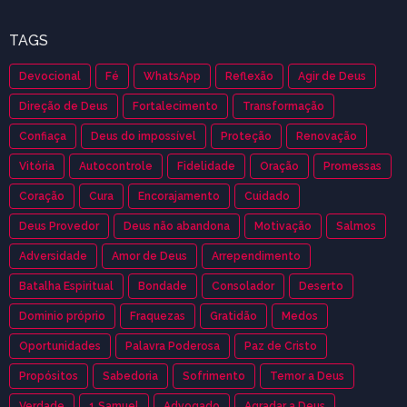
TAGS
Devocional
Fé
WhatsApp
Reflexão
Agir de Deus
Direção de Deus
Fortalecimento
Transformação
Confiaça
Deus do impossível
Proteção
Renovação
Vitória
Autocontrole
Fidelidade
Oração
Promessas
Coração
Cura
Encorajamento
Cuidado
Deus Provedor
Deus não abandona
Motivação
Salmos
Adversidade
Amor de Deus
Arrependimento
Batalha Espiritual
Bondade
Consolador
Deserto
Dominio próprio
Fraquezas
Gratidão
Medos
Oportunidades
Palavra Poderosa
Paz de Cristo
Propósitos
Sabedoria
Sofrimento
Temor a Deus
Verdade
1 Samuel
Advogado
Agradar a Deus