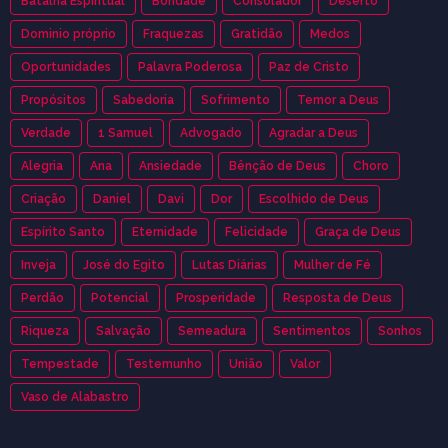
Batalha Espiritual
Bondade
Consolador
Deserto
Dominio próprio
Fraquezas
Gratidão
Medos
Oportunidades
Palavra Poderosa
Paz de Cristo
Propósitos
Sabedoria
Sofrimento
Temor a Deus
Verdade
1 Samuel
Advogado
Agradar a Deus
Alegria
Ana
Ansiedade
Bênção de Deus
Choro
Criação
Daniel
Davi
Dor
Escolhido de Deus
Espírito Santo
Eternidade
Felicidade
Graça de Deus
Inveja
José do Egito
Lutas Diárias
Mulher de Fé
Perdão
Potencial
Prosperidade
Resposta de Deus
Riqueza
Salvação
Semeadura
Sentimentos
Sonhos
Tempestade
Testemunho
União
Valor
Vaso de Alabastro