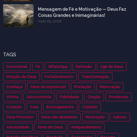
Mensagem de Fé e Motivação — Deus Faz
Coisas Grandes e Inimaginárias!
maio 25, 2026
TAGS
Devocional
Fé
WhatsApp
Reflexão
Agir de Deus
Direção de Deus
Fortalecimento
Transformação
Confiaça
Deus do impossível
Proteção
Renovação
Vitória
Autocontrole
Fidelidade
Oração
Promessas
Coração
Cura
Encorajamento
Cuidado
Deus Provedor
Deus não abandona
Motivação
Salmos
Adversidade
Amor de Deus
Arrependimento