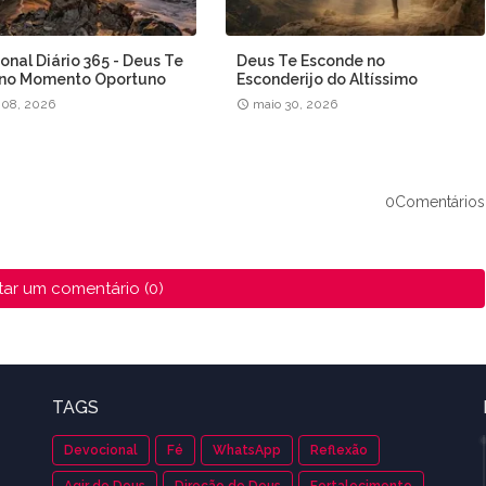
onal Diário 365 - Deus Te
Deus Te Esconde no
 no Momento Oportuno
Esconderijo do Altíssimo
 08, 2026
maio 30, 2026
0Comentários
tar um comentário (0)
TAGS
Devocional
Fé
WhatsApp
Reflexão
Agir de Deus
Direção de Deus
Fortalecimento