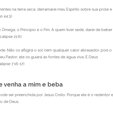
rrentes na terra seca; derramarei meu Espírito sobre sua prole e
s 44:3)
 o Ômega, o Princípio e o Fim. A quem tiver sede, darei de beber
alipse 21:6)
de. Não os afligirá o sol nem qualquer calor abrasador, pois o
eu Pastor; ele os guiará às fontes de água viva. E Deus
lipse 7:16-17)
 venha a mim e beba
pode ser preenchida por Jesus Cristo. Porque ele é o redentor 
no de Deus.