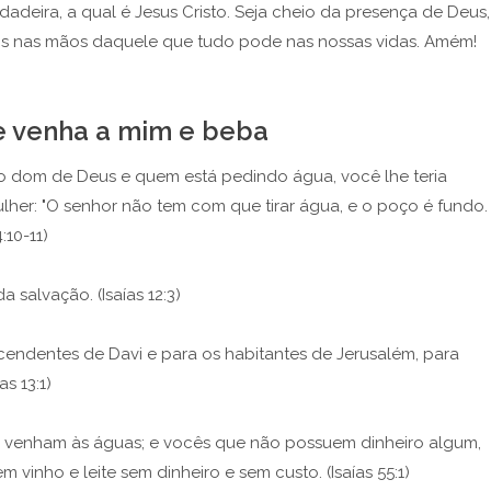
dadeira, a qual é Jesus Cristo. Seja cheio da presença de Deus,
s nas mãos daquele que tudo pode nas nossas vidas. Amém!
e venha a mim e beba
 o dom de Deus e quem está pedindo água, você lhe teria
ulher: "O senhor não tem com que tirar água, e o poço é fundo.
10-11)
 salvação. (Isaías 12:3)
scendentes de Davi e para os habitantes de Jerusalém, para
s 13:1)
, venham às águas; e vocês que não possuem dinheiro algum,
nho e leite sem dinheiro e sem custo. (Isaías 55:1)