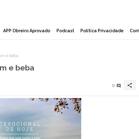
APP Obreiro Aprovado
Podcast
Política Privacidade
Con
im e beba
m e beba
share
0