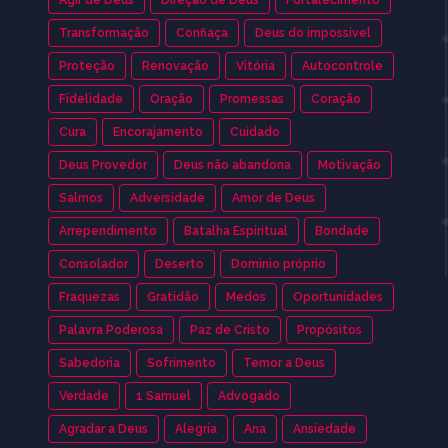
Transformação
Confiaça
Deus do impossível
Proteção
Renovação
Vitória
Autocontrole
Fidelidade
Oração
Promessas
Coração
Cura
Encorajamento
Cuidado
Deus Provedor
Deus não abandona
Motivação
Salmos
Adversidade
Amor de Deus
Arrependimento
Batalha Espiritual
Bondade
Consolador
Deserto
Dominio próprio
Fraquezas
Gratidão
Medos
Oportunidades
Palavra Poderosa
Paz de Cristo
Propósitos
Sabedoria
Sofrimento
Temor a Deus
Verdade
1 Samuel
Advogado
Agradar a Deus
Alegria
Ana
Ansiedade