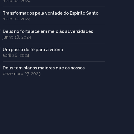
maio 02, 2024
Transformados pela vontade do Espírito Santo
maio 02, 2024
Deus no fortalece em meio às adversidades
junho 18, 2024
Um passo de fé para a vitória
abril 26, 2024
Deus tem planos maiores que os nossos
dezembro 27, 2023