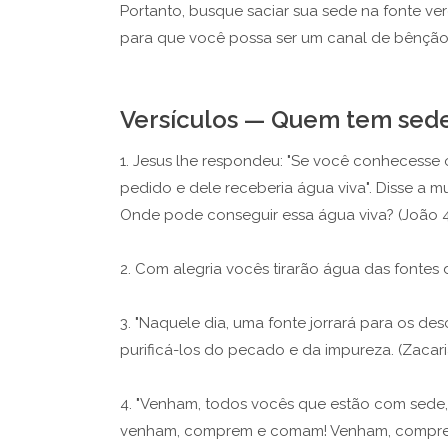
Portanto, busque saciar sua sede na fonte ver
para que você possa ser um canal de bênção
Versículos — Quem tem sed
1. Jesus lhe respondeu: "Se você conhecesse
pedido e dele receberia água viva". Disse a m
Onde pode conseguir essa água viva? (João 4:
2. Com alegria vocês tirarão água das fontes da
3. "Naquele dia, uma fonte jorrará para os de
purificá-los do pecado e da impureza. (Zacaria
4. "Venham, todos vocês que estão com sede
venham, comprem e comam! Venham, comprem vi