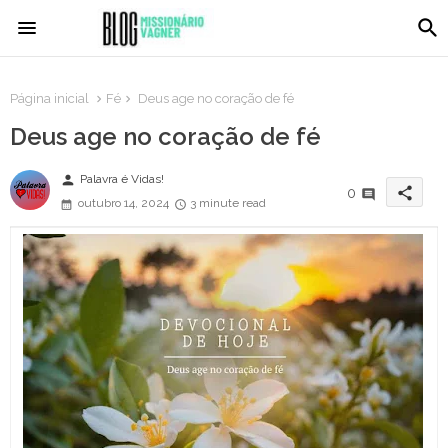
Página inicial
Fé
Deus age no coração de fé
Deus age no coração de fé
person
Palavra é Vidas!
share
0
outubro 14, 2024
3 minute read