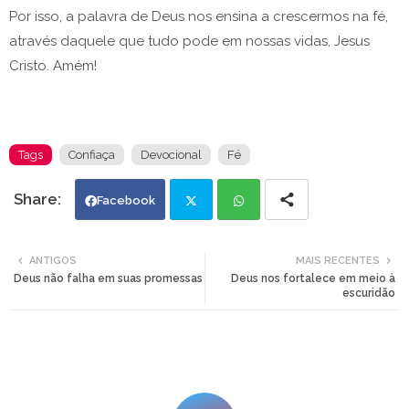
Por isso, a palavra de Deus nos ensina a crescermos na fé,
através daquele que tudo pode em nossas vidas, Jesus
Cristo. Amém!
Tags
Confiaça
Devocional
Fé
Facebook
Twi
Wh
ANTIGOS
MAIS RECENTES
Deus não falha em suas promessas
Deus nos fortalece em meio à
tte
ats
escuridão
r
app