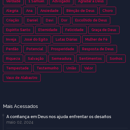
Verdade
1 Samuel
Advogado
Agradar a Deus
Alegria
Ana
Ansiedade
Bênção de Deus
Choro
Criação
Daniel
Davi
Dor
Escolhido de Deus
Espírito Santo
Eternidade
Felicidade
Graça de Deus
Inveja
José do Egito
Lutas Diárias
Mulher de Fé
Perdão
Potencial
Prosperidade
Resposta de Deus
Riqueza
Salvação
Semeadura
Sentimentos
Sonhos
Tempestade
Testemunho
União
Valor
Vaso de Alabastro
Mais Acessados
A confiança em Deus nos ajuda enfrentar os desafios
maio 02, 2024