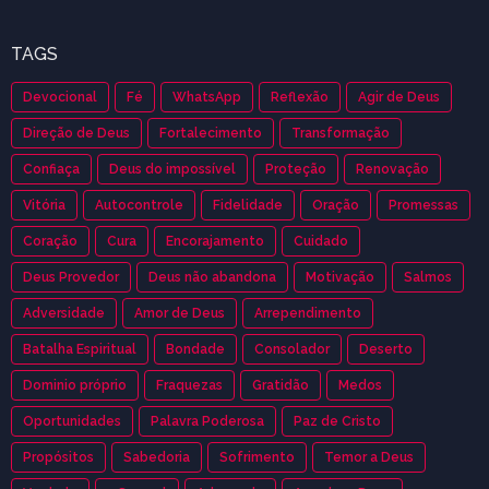
TAGS
Devocional
Fé
WhatsApp
Reflexão
Agir de Deus
Direção de Deus
Fortalecimento
Transformação
Confiaça
Deus do impossível
Proteção
Renovação
Vitória
Autocontrole
Fidelidade
Oração
Promessas
Coração
Cura
Encorajamento
Cuidado
Deus Provedor
Deus não abandona
Motivação
Salmos
Adversidade
Amor de Deus
Arrependimento
Batalha Espiritual
Bondade
Consolador
Deserto
Dominio próprio
Fraquezas
Gratidão
Medos
Oportunidades
Palavra Poderosa
Paz de Cristo
Propósitos
Sabedoria
Sofrimento
Temor a Deus