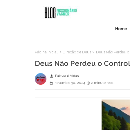
Home
Página inicial
Direção de Deus
Deus Não Perdeu o 
Deus Não Perdeu o Control
person
Palavra é Vidas!
novembro 30, 2024
2 minute read