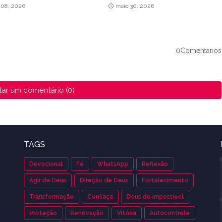
 08, 2026
maio 30, 2026
0Comentários
tar um comentário (0)
TAGS
Devocional
Fé
WhatsApp
Reflexão
Agir de Deus
Direção de Deus
Fortalecimento
Transformação
Confiaça
Deus do impossível
Proteção
Renovação
Vitória
Autocontrole