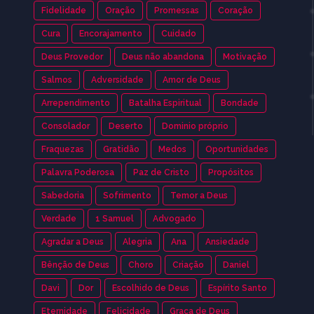
Fidelidade
Oração
Promessas
Coração
Cura
Encorajamento
Cuidado
Deus Provedor
Deus não abandona
Motivação
Salmos
Adversidade
Amor de Deus
Arrependimento
Batalha Espiritual
Bondade
Consolador
Deserto
Dominio próprio
Fraquezas
Gratidão
Medos
Oportunidades
Palavra Poderosa
Paz de Cristo
Propósitos
Sabedoria
Sofrimento
Temor a Deus
Verdade
1 Samuel
Advogado
Agradar a Deus
Alegria
Ana
Ansiedade
Bênção de Deus
Choro
Criação
Daniel
Davi
Dor
Escolhido de Deus
Espírito Santo
Eternidade
Felicidade
Graça de Deus