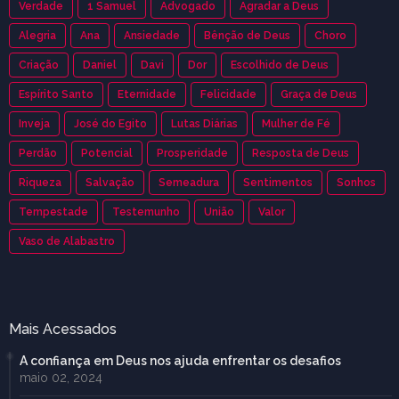
Verdade
1 Samuel
Advogado
Agradar a Deus
Alegria
Ana
Ansiedade
Bênção de Deus
Choro
Criação
Daniel
Davi
Dor
Escolhido de Deus
Espírito Santo
Eternidade
Felicidade
Graça de Deus
Inveja
José do Egito
Lutas Diárias
Mulher de Fé
Perdão
Potencial
Prosperidade
Resposta de Deus
Riqueza
Salvação
Semeadura
Sentimentos
Sonhos
Tempestade
Testemunho
União
Valor
Vaso de Alabastro
Mais Acessados
A confiança em Deus nos ajuda enfrentar os desafios
maio 02, 2024