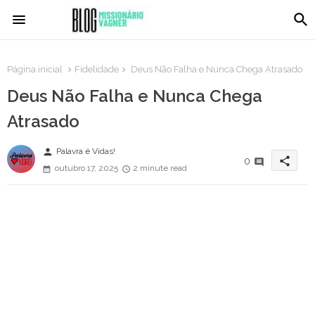
Página inicial
Fidelidade
Deus Não Falha e Nunca Chega Atrasado
Deus Não Falha e Nunca Chega
Atrasado
person
Palavra é Vidas!
share
0
outubro 17, 2025
2 minute read