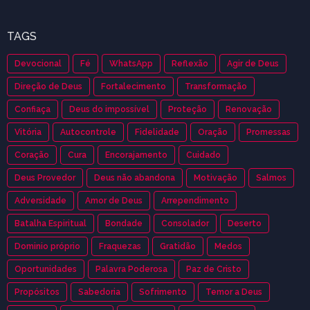
TAGS
Devocional
Fé
WhatsApp
Reflexão
Agir de Deus
Direção de Deus
Fortalecimento
Transformação
Confiaça
Deus do impossível
Proteção
Renovação
Vitória
Autocontrole
Fidelidade
Oração
Promessas
Coração
Cura
Encorajamento
Cuidado
Deus Provedor
Deus não abandona
Motivação
Salmos
Adversidade
Amor de Deus
Arrependimento
Batalha Espiritual
Bondade
Consolador
Deserto
Dominio próprio
Fraquezas
Gratidão
Medos
Oportunidades
Palavra Poderosa
Paz de Cristo
Propósitos
Sabedoria
Sofrimento
Temor a Deus