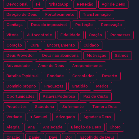
Devocional
Fé
WhatsApp
Reflexão
Agir de Deus
Direção de Deus
Fortalecimento
Transformação
Confiaça
Deus do impossível
Proteção
Renovação
Vitória
Autocontrole
Fidelidade
Oração
Promessas
Coração
Cura
Encorajamento
Cuidado
Deus Provedor
Deus não abandona
Motivação
Salmos
Adversidade
Amor de Deus
Arrependimento
Batalha Espiritual
Bondade
Consolador
Deserto
Dominio próprio
Fraquezas
Gratidão
Medos
Oportunidades
Palavra Poderosa
Paz de Cristo
Propósitos
Sabedoria
Sofrimento
Temor a Deus
Verdade
1 Samuel
Advogado
Agradar a Deus
Alegria
Ana
Ansiedade
Bênção de Deus
Choro
Criação
Daniel
Davi
Dor
Escolhido de Deus